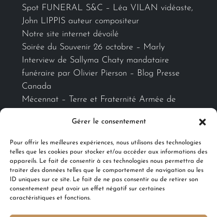
Spot FUNERAL S&C – Léa VILAN vidéaste,
John LIPPIS auteur compositeur
Notre site internet dévoilé
Soirée du Souvenir 26 octobre – Marly
Interview de Sallyma Chaty mandataire
funéraire par Olivier Pierson – Blog Presse
Canada
Mécennat – Terre et Fraternité Armée de
Terre-Metz
Gérer le consentement
Pour offrir les meilleures expériences, nous utilisons des technologies
Ils nous accompagnent
telles que les cookies pour stocker et/ou accéder aux informations des
appareils. Le fait de consentir à ces technologies nous permettra de
traiter des données telles que le comportement de navigation ou les
ID uniques sur ce site. Le fait de ne pas consentir ou de retirer son
consentement peut avoir un effet négatif sur certaines
caractéristiques et fonctions.