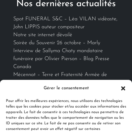
Nos dernières actualités
Spot FUNERAL S&C – Léa VILAN vidéaste,
John LIPPIS auteur compositeur
Notre site internet dévoilé
Soirée du Souvenir 26 octobre – Marly
Interview de Sallyma Chaty mandataire
funéraire par Olivier Pierson – Blog Presse
Canada
Mécennat – Terre et Fraternité Armée de
Terre-Metz
Gérer le consentement
Pour offrir les meilleures expériences, nous utilisons des technologies
Ils nous accompagnent
telles que les cookies pour stocker et/ou accéder aux informations des
appareils. Le fait de consentir à ces technologies nous permettra de
traiter des données telles que le comportement de navigation ou les
ID uniques sur ce site. Le fait de ne pas consentir ou de retirer son
consentement peut avoir un effet négatif sur certaines