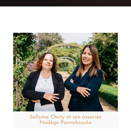
Sallyma Chaty et son associée
Nadège Pannekoucke