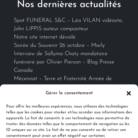
Nos dernières actualités
Spot FUNERAL S&C – Léa VILAN vidéaste,
John LIPPIS auteur compositeur
Notre site internet dévoilé
Soirée du Souvenir 26 octobre – Marly
Interview de Sallyma Chaty mandataire
funéraire par Olivier Pierson – Blog Presse
Canada
Mécennat – Terre et Fraternité Armée de
Terre-Metz
Gérer le consentement
Pour offrir les meilleures expériences, nous utilisons des technologies
Ils nous accompagnent
telles que les cookies pour stocker et/ou accéder aux informations des
appareils. Le fait de consentir à ces technologies nous permettra de
traiter des données telles que le comportement de navigation ou les
ID uniques sur ce site. Le fait de ne pas consentir ou de retirer son
consentement peut avoir un effet négatif sur certaines