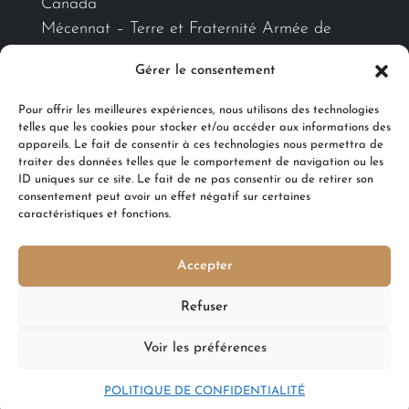
Canada
Mécennat – Terre et Fraternité Armée de
Terre-Metz
Gérer le consentement
Pour offrir les meilleures expériences, nous utilisons des technologies
Ils nous accompagnent
telles que les cookies pour stocker et/ou accéder aux informations des
appareils. Le fait de consentir à ces technologies nous permettra de
traiter des données telles que le comportement de navigation ou les
ID uniques sur ce site. Le fait de ne pas consentir ou de retirer son
consentement peut avoir un effet négatif sur certaines
caractéristiques et fonctions.
Accepter
Refuser
LES MENTIONS LÉGALES
Voir les préférences
POLITIQUE DE CONFIDENTIALITÉ
POLITIQUE DE COOKIES (UE)
POLITIQUE DE CONFIDENTIALITÉ